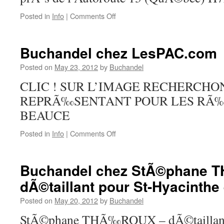
on
Posted in
Info
|
Comments Off
Buchandel
chez
Charbonneau
Buchandel chez LesPAC.com
l’expert
–
Posted on
May 23, 2012
by
Buchandel
Ste-
CLIC ! SUR L’IMAGE RECHERCHO
DorothÃ©e
–
REPRÃ‰SENTANT POUR LES RÃ‰
LAVAL
BEAUCE
on
Posted in
Info
|
Comments Off
Buchandel
chez
LesPAC.com
Buchandel chez StÃ©phane
dÃ©taillant pour St-Hyacinthe e
Posted on
May 20, 2012
by
Buchandel
StÃ©phane THÃ‰ROUX – dÃ©taillant p