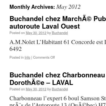
May 2012
Monthly Archives:
Buchandel chez MarchÃ© Publ
autoroute Laval Ouest
Posted on
May 30, 2012
by
Buchandel
A.M.Nolet L’Habitant 61 Concorde est 
6492
on
Posted in
Info
|
Comments Off
Buchandel
chez
MarchÃ©
Buchandel chez Charbonneau l
Public
DorothÃ©e – LAVAL
440
–
Posted on
May 30, 2012
by
Buchandel
autoroute
Laval
Charbonneau l’expert 6 boul Samson 
Ouest
prÃ¨s de l’Autoroute 13 (QuÃ©bec) H