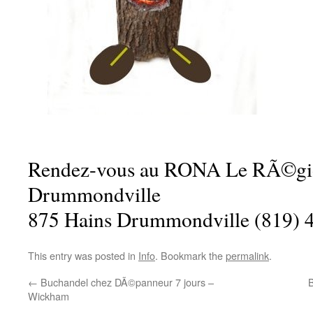
Rendez-vous au RONA Le RÃ©gi
Drummondville
875 Hains Drummondville (819) 
This entry was posted in
Info
. Bookmark the
permalink
.
←
Buchandel chez DÃ©panneur 7 jours –
B
Wickham