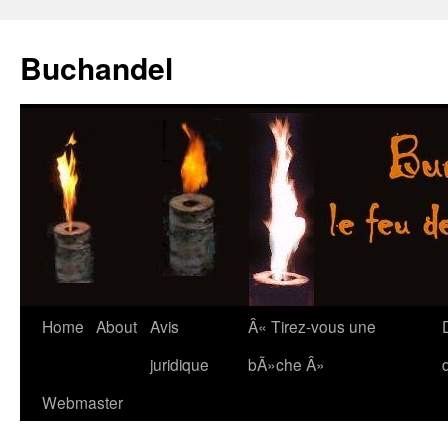
Buchandel
Skip
Home
About
Avis
Â« Tirez-vous une
to
juridique
bÃ»che Â»
content
Webmaster