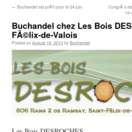
←
Buchandel est prÃªt pour le 24 juin
CongrÃ¨s de 
19 
Buchandel chez Les Bois DE
FÃ©lix-de-Valois
Posted on
August 16, 2013
by
Buchandel
Les Bois DESROCHES