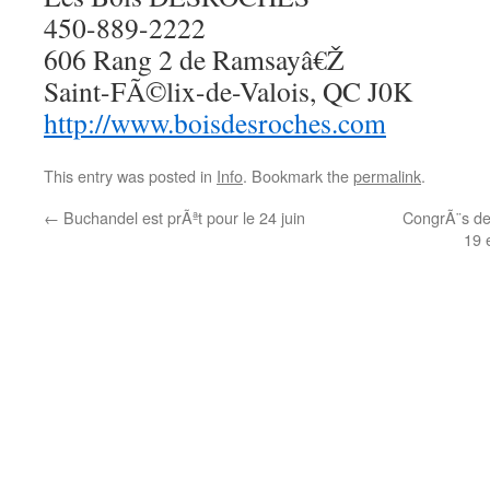
450-889-2222
606 Rang 2 de Ramsayâ€Ž
Saint-FÃ©lix-de-Valois, QC J0K
http://www.boisdesroches.com
This entry was posted in
Info
. Bookmark the
permalink
.
←
Buchandel est prÃªt pour le 24 juin
CongrÃ¨s de 
19 