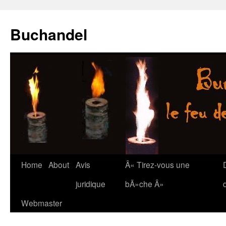
Buchandel
Skip
Home
About
Avis
Â« Tirez-vous une
to
juridique
bÃ»che Â»
content
Webmaster