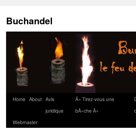
Buchandel
Skip
Home
About
Avis
Â« Tirez-vous une
to
juridique
bÃ»che Â»
content
Webmaster