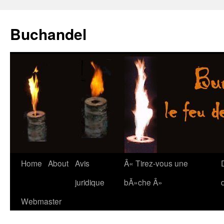
Buchandel
Skip
Home
About
Avis
Â« Tirez-vous une
to
juridique
bÃ»che Â»
content
Webmaster