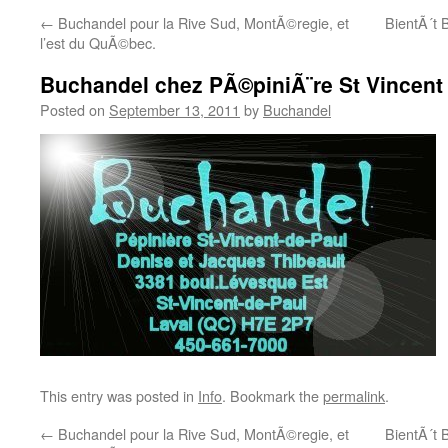
←
Buchandel pour la Rive Sud, MontÃ©regie, et
BientÃ´t
l’est du QuÃ©bec.
Buchandel chez PÃ©piniÃ¨re St Vincent 
Posted on
September 13, 2011
by
Buchandel
This entry was posted in
Info
. Bookmark the
permalink
.
←
Buchandel pour la Rive Sud, MontÃ©regie, et
BientÃ´t