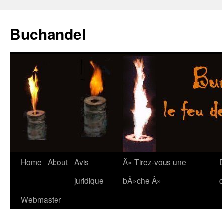
Buchandel
Skip
Home
About
Avis
Â« Tirez-vous une
to
juridique
bÃ»che Â»
content
Webmaster